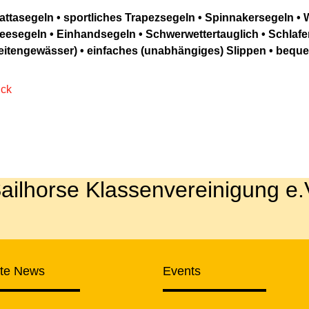
ttasegeln • sportliches Trapezsegeln • Spinnakersegeln •
eesegeln • Einhandsegeln • Schwerwettertauglich • Schlafen
itengewässer) • einfaches (unabhängiges) Slippen • bequem
ück
ailhorse Klassenvereinigung e.
zte News
Events