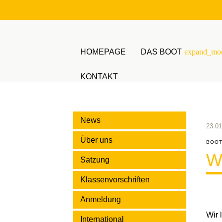
HOMEPAGE
DAS BOOT
expand_mo
KONTAKT
Suchbegriffe
News
23.01
Über uns
BOOT
Wi
Satzung
Klassenvorschriften
Anmeldung
Wir 
International