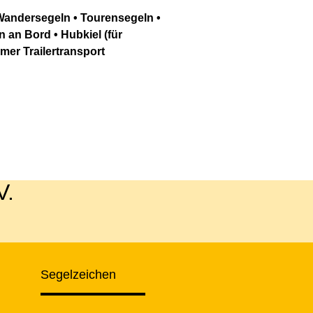
 Wandersegeln • Tourensegeln •
 an Bord • Hubkiel (für
er Trailertransport
V.
Segelzeichen