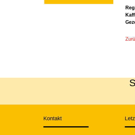
Rega
Kaff
Geze
Zur
S
Kontakt
Let