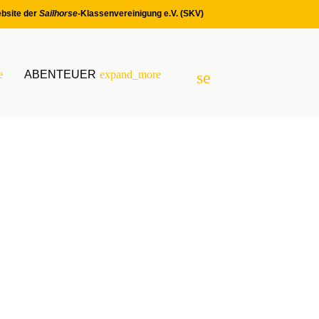
bsite der
Sailhorse
-Klassenvereinigung e.V. (SKV)
e
ABENTEUER
expand_more
search
SUCHEN