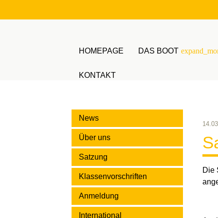
HOMEPAGE
DAS BOOT
expand_mo
KONTAKT
Suchbegriffe
News
14.03
S
Über uns
Satzung
Die 
Klassenvorschriften
ang
Anmeldung
International