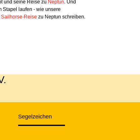
oot und seine Reise zu
Neptun
. Und
m Stapel laufen - wie unsere
r Sailhorse-Reise
zu Neptun schreiben.
V.
Segelzeichen