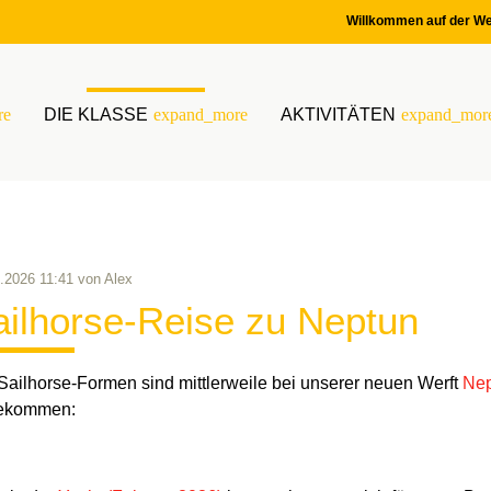
Willkommen auf der We
re
DIE KLASSE
expand_more
AKTIVITÄTEN
expand_mor
.2026 11:41
von
Alex
ailhorse-Reise zu Neptun
Sailhorse-Formen sind mittlerweile bei unserer neuen Werft
Nep
ekommen: