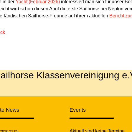
 in der
Yacht (Februar 2026)
interessiert man sich für unser B
leicht wird schon diesen April die erste Sailhorse bei Neptun vo
erländischen Sailhorse-Freunde auf ihrem aktuellen
Bericht zu
ück
ailhorse Klassenvereinigung e.
zte News
Events
Aktuell sind keine Termine
.2026 22:05