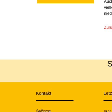
Auch
viel
nied
Zur
S
Kontakt
Let
Sailhorse
19.05