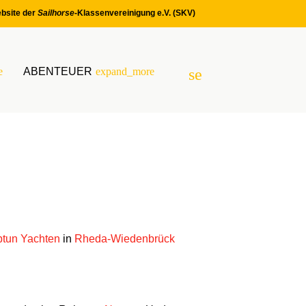
bsite der
Sailhorse
-Klassenvereinigung e.V. (SKV)
e
ABENTEUER
expand_more
search
SUCHEN
tun Yachten
in
Rheda-Wiedenbrück