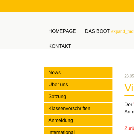
HOMEPAGE
DAS BOOT
expand_mo
KONTAKT
Suchbegriffe
News
23.05
Vi
Über uns
Satzung
Der
Klassenvorschriften
Anme
Anmeldung
Zur
International