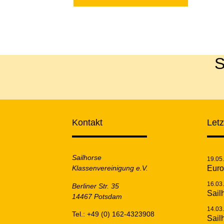
S
Kontakt
Let
Sailhorse
19.05
Klassenvereinigung e.V.
Euro
16.03
Berliner Str. 35
Sail
14467 Potsdam
14.03
Tel.: +49 (0) 162-4323908
Sail