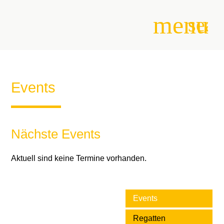
menu
sear
Suchbegriffe
SUCHEN
Events
Nächste Events
Aktuell sind keine Termine vorhanden.
Events
Regatten