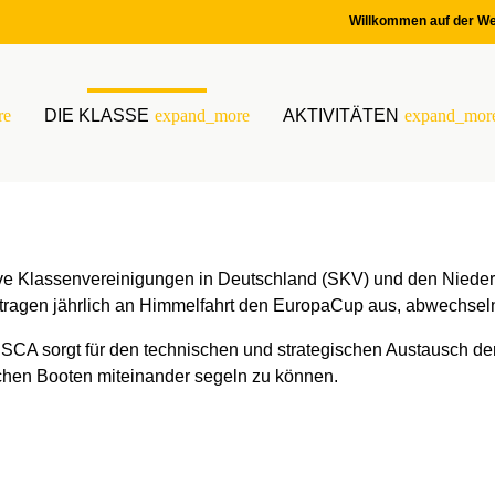
Willkommen auf der We
re
DIE KLASSE
expand_more
AKTIVITÄTEN
expand_mor
ve Klassenvereinigungen in Deutschland (SKV) und den Niede
tragen jährlich an Himmelfahrt den EuropaCup aus, abwechsel
ISCA sorgt für den technischen und strategischen Austausch der
chen Booten miteinander segeln zu können.