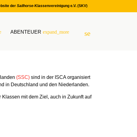
bsite der
Sailhorse
-Klassenvereinigung e.V. (SKV)
e
ABENTEUER
expand_more
search
SUCHEN
rlanden
(SSC)
sind in der ISCA organisiert
nd in Deutschland und den Niederlanden.
 Klassen mit dem Ziel, auch in Zukunft auf