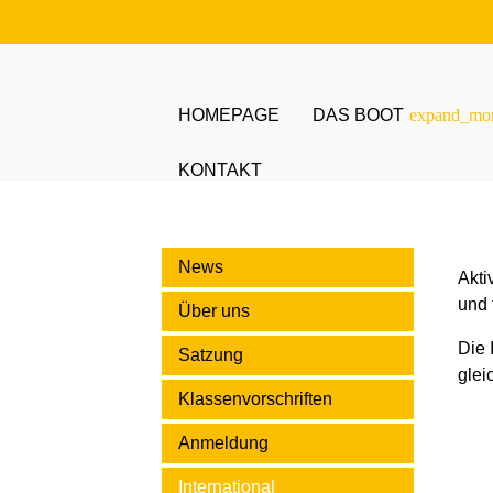
HOMEPAGE
DAS BOOT
expand_mo
KONTAKT
Suchbegriffe
News
Akti
und 
Über uns
Die 
Satzung
glei
Klassenvorschriften
Anmeldung
International