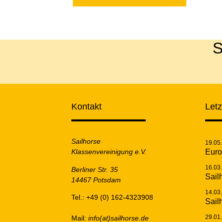
S
Kontakt
Let
Sailhorse
19.05
Klassenvereinigung e.V.
Euro
16.03
Berliner Str. 35
Sail
14467 Potsdam
14.03
Tel.: +49 (0) 162-4323908
Sail
29.01
Mail:
info(at)sailhorse.de